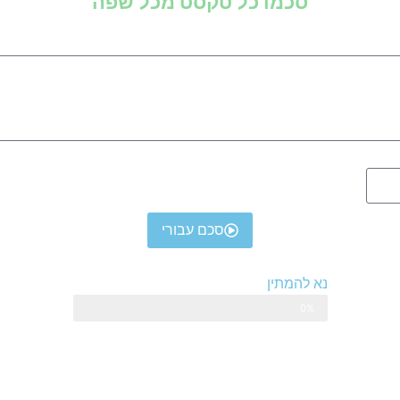
סכמו כל טקסט מכל שפה
סכם עבורי
נא להמתין
0%