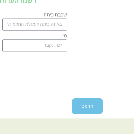
רשמו הערות 
שכבת כיתה
מין
הדפס